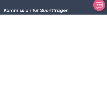
Kommission für Suchtfragen
Amt für Soziale Dienste
Postplatz 2, Postfach 63
FL – 9494 Schaan
Suchtbeauftragter
Martin Birnbaumer-Onder
Tel +423 236 72 68
martin.birnbaumer@llv.li
Programmkoordination
CREaKTIV Hansjörg Frick
Tel +423 794 94 00
info@suchtpraevention.li
Impressum
Barrierefreiheit