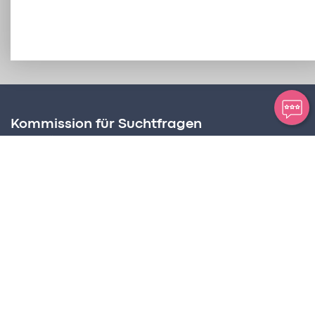
Kommission für Suchtfragen
Amt für Soziale Dienste
Postplatz 2, Postfach 63
FL – 9494 Schaan
Suchtbeauftragter
Martin Birnbaumer-Onder
Tel +423 236 72 68
martin.birnbaumer@llv.li
Programmkoordination
CREaKTIV Hansjörg Frick