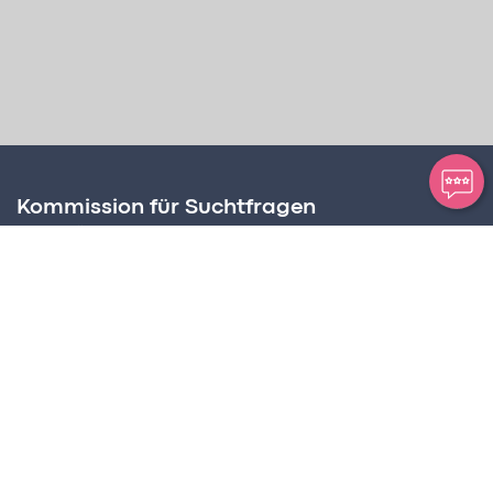
Kommission für Suchtfragen
Amt für Soziale Dienste
Postplatz 2, Postfach 63
FL – 9494 Schaan
Suchtbeauftragter
Martin Birnbaumer-Onder
Tel +423 236 72 68
martin.birnbaumer@llv.li
Programmkoordination
CREaKTIV Hansjörg Frick