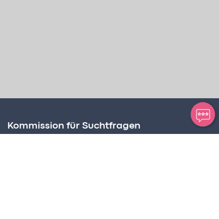
Kommission für Suchtfragen
Amt für Soziale Dienste
Postplatz 2, Postfach 63
FL – 9494 Schaan
Suchtbeauftragter
Martin Birnbaumer-Onder
Tel +423 236 72 68
martin.birnbaumer@llv.li