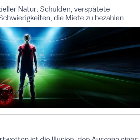
zieller Natur: Schulden, verspätete
hwierigkeiten, die Miete zu bezahlen.
rtwetten ist die Illusion, den Ausgang eines