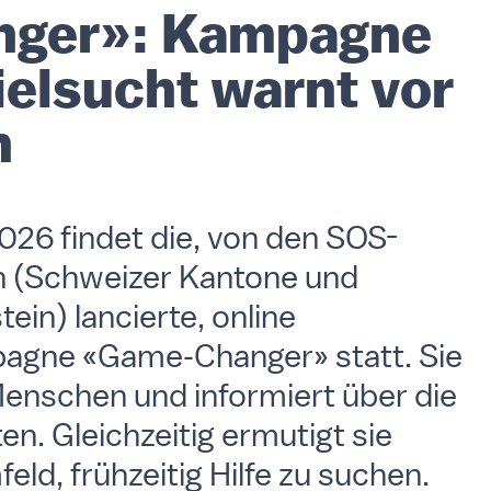
ger»: Kampagne
elsucht warnt vor
n
026 findet die, von den SOS-
rn (Schweizer Kantone und
in) lancierte, online
pagne «Game‑Changer» statt. Sie
 Menschen und informiert über die
n. Gleichzeitig ermutigt sie
eld, frühzeitig Hilfe zu suchen.