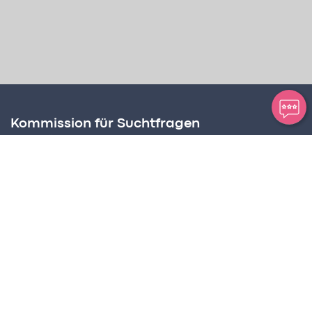
Kommission für Suchtfragen
Amt für Soziale Dienste
Postplatz 2, Postfach 63
FL – 9494 Schaan
Suchtbeauftragter
Martin Birnbaumer-Onder
Tel +423 236 72 68
martin.birnbaumer@llv.li
Programmkoordination
CREaKTIV Hansjörg Frick