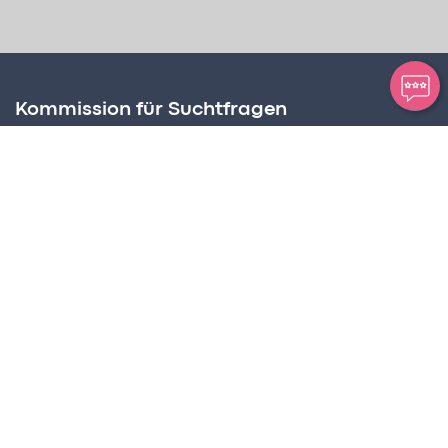
Kommission für Suchtfragen
Amt für Soziale Dienste
Postplatz 2, Postfach 63
FL – 9494 Schaan
Suchtbeauftragter
Martin Birnbaumer-Onder
Tel +423 236 72 68
martin.birnbaumer@llv.li
Programmkoordination
CREaKTIV Hansjörg Frick
Tel +423 794 94 00
info@suchtpraevention.li