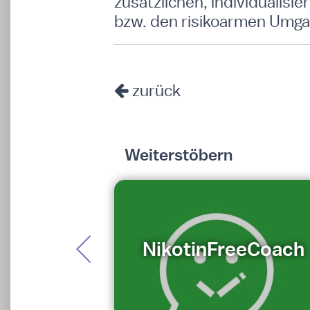
zusätzlichen, individualisi
bzw. den risikoarmen Umgan
zurück
Weiterstöbern
NikotinFreeCoach