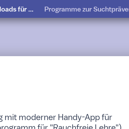
ads für ...
Programme zur Suchtpräve
g mit moderner Handy-App für
rogramm für "Rauchfreie Lehre").