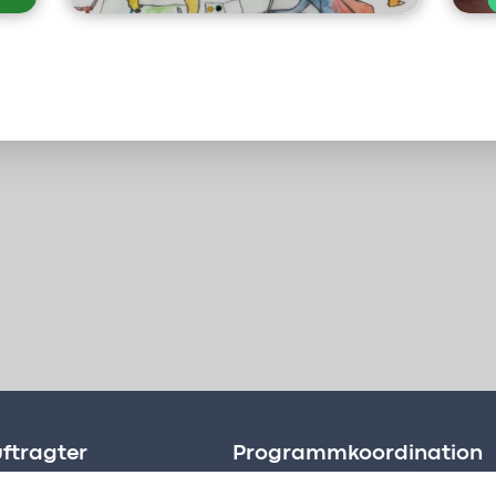
ftragter
Programmkoordination
rnbaumer-Onder
CREaKTIV Hansjörg Frick