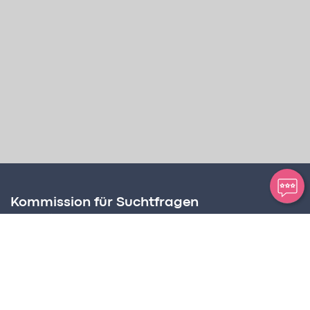
Kommission für Suchtfragen
Amt für Soziale Dienste
Postplatz 2, Postfach 63
FL – 9494 Schaan
Suchtbeauftragter
Martin Birnbaumer-Onder