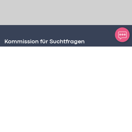
Kommission für Suchtfragen
Amt für Soziale Dienste
Postplatz 2, Postfach 63
FL – 9494 Schaan
Suchtbeauftragter
Martin Birnbaumer-Onder
Tel +423 236 72 68
martin.birnbaumer@llv.li
Programmkoordination
CREaKTIV Hansjörg Frick
Tel +423 794 94 00
info@suchtpraevention.li